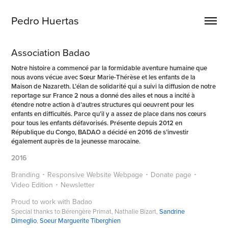
Pedro Huertas
Association Badao
Notre histoire a commencé par la formidable aventure humaine que
nous avons vécue avec Sœur Marie-Thérèse et les enfants de la
Maison de Nazareth. L’élan de solidarité qui a suivi la diffusion de notre
reportage sur France 2 nous a donné des ailes et nous a incité à
étendre notre action à d’autres structures qui oeuvrent pour les
enfants en difficultés. Parce qu’il y a assez de place dans nos cœurs
pour tous les enfants défavorisés. Présente depuis 2012 en
République du Congo, BADAO a décidé en 2016 de s’investir
également auprès de la jeunesse marocaine.
2016
Branding ･ Responsive Website Webpage ･ Donate page ･  
Video Edition ･ Newsletter 
Proud to work with Badao
Special thanks to Bérengère Primat, Nathalie Bizart,
Sandrine
Dimeglio
,
Soeur Marguerite Tiberghien